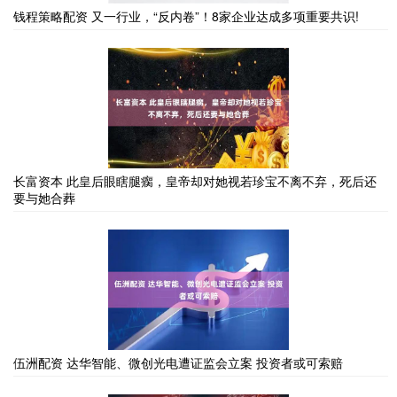
钱程策略配资 又一行业，“反内卷”！8家企业达成多项重要共识!
长富资本 此皇后眼瞎腿瘸，皇帝却对她视若珍宝不离不弃，死后还
要与她合葬
伍洲配资 达华智能、微创光电遭证监会立案 投资者或可索赔