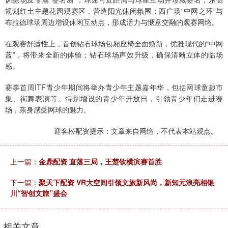
规划红土主题花园观赛区，营造阳光休闲氛围；西广场“中网之环”与
布拉德球场周边增设休闲互动点，形成活力与惬意交融的观赛网络。
在观赛舒适性上，首创钻石球场包厢座椅全面焕新，优雅现代的“中网
蓝”，将带来全新的体验；钻石球场声效升级，确保清晰立体的临场
感。
赛事首周ITF青少年期间将举办青少年主题嘉年华，包括网球童趣市
集、街舞表演等。特别增设的青少年开放日，引领青少年们走进赛
场，亲身感受网球的魅力。
迎客松配资提示：文章来自网络，不代表本站观点。
上一篇：
金鼎配资 直落三局，王楚钦横滨赛首胜
下一篇：
聚天下配资 VR大空间引领文旅新风尚，新知元浪亮相银
川“智创文旅”盛会
相关文章