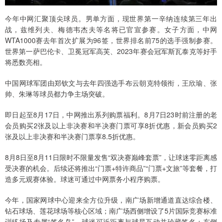
今年中网汇聚顶尖球员。男单方面，现世界第一辛纳连续第三年出
战，兹维列夫、梅德韦杰夫等名将已官宣参赛。女子方面，中网
WTA1000赛去年首次扩展为96签，世界排名前75的选手强制参赛。
世界第一萨巴伦卡、卫冕冠军高芙、2023年赛会冠军斯瓦泰克等好手
将悉数亮相。
中国网球军团由郑钦文与去年四强选手布云朝克特领衔，王欣瑜、张
帅、朱琳等球员都力争主场突破。
即日起至8月17日，中网推出系列购票福利。8月7日23时前注册的老
会员购买2张及以上非决赛和半决赛门票可享8折优惠，新会员购买2
张及以上非决赛和半决赛门票享8.5折优惠。
8月8日至8月11日限时不限量发售“双决赛巅峰套票”，让球迷零距离感
受决赛的机会。后续还将推出“门票+特许商品”“门票+文旅”等套餐，打
造多元观赛体验。球迷可通过中网票务小程序购票。
今年，国家网球中心迎来全方位升级，南广场新增通道直达综合楼、
钻石球场、莲花球场等核心区域；南广场西侧增设了5片国际竞赛标准
训练场及专属“签名岛”，球迷可近距离与球星互动并珍藏签名；东侧