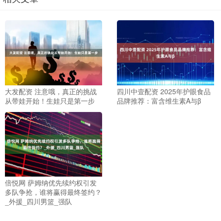
大发配资 注意哦，真正的挑战
四川中壹配资 2025年护眼食品
从带娃开始！生娃只是第一步
品牌推荐：富含维生素A与β
倍悦网 萨姆纳优先续约权引发
多队争抢，谁将赢得最终签约？
_外援_四川男篮_强队