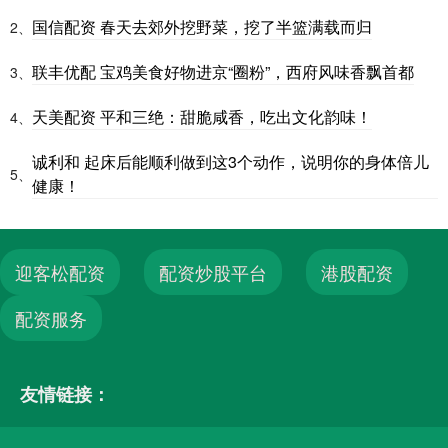
国信配资 春天去郊外挖野菜，挖了半篮满载而归
2、
联丰优配 宝鸡美食好物进京“圈粉”，西府风味香飘首都
3、
天美配资 平和三绝：甜脆咸香，吃出文化韵味！
4、
诚利和 起床后能顺利做到这3个动作，说明你的身体倍儿
5、
健康！
迎客松配资
配资炒股平台
港股配资
配资服务
友情链接：