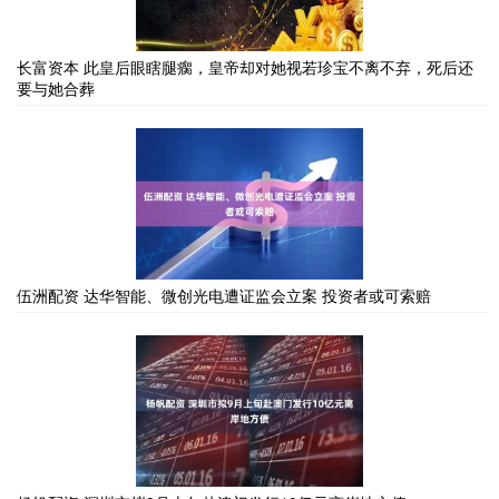
长富资本 此皇后眼瞎腿瘸，皇帝却对她视若珍宝不离不弃，死后还
要与她合葬
伍洲配资 达华智能、微创光电遭证监会立案 投资者或可索赔