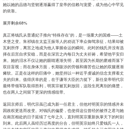
她以她的品德与坚韧逐渐赢得了皇帝的信赖与宠爱，成为他心中罕见
的依靠。
展开剩余68%
真正将钱氏从普通妃子推向“特殊存在”的，是一场重大的国难——土
木堡之变。朱祁镇在太监王振等人的劝说下率众御驾亲征，结果却被
瓦剌所俘，离宫之地成为他人掌握命运的瞬间。此时的钱氏并没有选
择在后宫自求安稳，而是在深宫之内每日为丈夫祈祷，希望他平安归
来。她的泪水不仅让她的眼睛逐渐失明，甚至因为长期的磨难而落下
双目盲视；而在身体方面，长期跋涉的劳顿和痛苦也让她的双腿逐渐
瘫软。正是在这样的巨痛中，她坚持以一种近乎虔诚的信念支撑着丈
夫的归来。值得庆幸的是，在于谦等大臣的力挺下，新任皇帝明代宗
最终带领军队取得胜利，明英宗被瓦剌放回，这段生死离别的痛楚，
也在两人之间留下更深的情感纽带。
返回京师后，明代宗虽已成为新一任君主，但他对明英宗的情感并未
因政权更迭而改变。对钱氏的偏爱，也使得这位曾经的被俘之君与她
在南宫相处的日子延续了七年之久，直到明英宗重新执掌天下的时刻
到来。此后两人虽经历过再度的分合，但明英宗始终只爱钱氏一人，