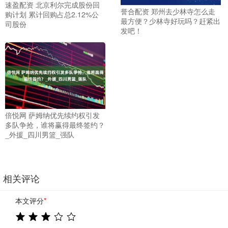
速盈配资 北京利尔完成股份回
誉合配资 郑州去少林寺怎么走
购计划 累计回购占总2.12%公
最方便？少林寺好玩吗？赶紧出
司股份
发吧！
倍悦网 萨姆纳优先续约权引发
多队争抢，谁将赢得最终签约？
_外援_四川男篮_强队
相关评论
本文评分
*