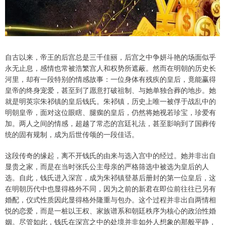
自古以来，帝王的后宫总是三千佳丽，后宫之中争妍斗艳的场面似乎
永无止息，感情也常被浩繁宫人和权势所遮蔽。然而在明朝的历史长
河里，却有一段特别的情感故事：一位身体有残疾的皇后，竟能赢得
皇帝的终身宠爱，甚至到了愿意打破祖制、与她单独合葬的地步。她
就是明英宗朱祁镇的皇后钱氏。朱祁镇，历史上唯一被俘于战乱中的
明朝皇帝，面对这位眼瞎、腿瘸的皇后，仍然将她视若珍宝，珍爱有
加。两人之间的情感，超越了常态的宫廷礼法，甚至影响到了国葬传
统的固有规制，成为后世传颂的一段佳话。
这段传奇的缘起，离不开钱氏的由来与选入宫中的经过。她并非出自
显贵之家，而是在当时张氏公主母亲的严格筛选中被选为皇后的人
选。自此，钱氏进入深宫，成为朱祁镇登基后册封的第一位皇后，这
在明朝历代中也显得格外不同，因为之前的新君在即位前往往已另有
婚配，仪式性质因此显得格外隆重与包办。这个过程并非出自两情相
悦的恋爱，而是一桩以王权、家族谱系和朝廷秩序为核心的政治性婚
姻。尽管如此，钱氏在深宫之中的处境并非如外人想象的那般平静，