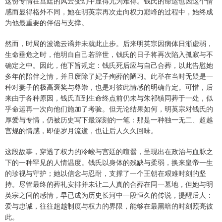
这份专情在宫廷的风云变幻中显得尤为难得。钱氏的命运也因这个情
感而显得格外不同，她在明英宗再次走向权力巅峰的过程中，始终成
为他最重要的伴侣与支撑。
然而，时局的波诡云谲并未就此止步。后来明英宗因病体日渐虚弱，
生命垂危之时，他明白自己若辞世，钱氏的日子将再次陷入孤寂与不
确定之中。因此，他下旨规定：钱氏死后应与自己合葬，以此告慰她
多年的陪伴之情，并且废除了妃子殉葬的陋习。此举在当时无疑是一
种对妻子的极高褒奖与尊崇，也是对彼此情感的明确肯定。可惜，后
来由于各种原因，钱氏直到生命终点前仍未与朱祁镇同葬于一处，似
乎命运再一次向他们施加了考验。但无论结果如何，明英宗对钱氏的
厚爱与专情，仍被历史写下最深刻的一笔：那是一种独一无二、超越
宫规的情感，即使岁月流逝，也让后人久久回味。
这段故事，穿透了权力的冷峻与宫廷的喧嚣，呈现出在政治与血脉之
下的一种罕见的人情温度。钱氏以身体的残缺与柔弱，换来皇帝一生
的珍视与守护；她以信念与忍耐，支撑了一个王朝在艰难时刻的坚
持。尽管最终的葬礼安排并未让二人真的合葬在同一墓地，但她与明
英宗之间的感情，早已成为历史长河中一段恒久的传说，提醒后人：
爱与忠诚，往往超越制度与权力的界限，能够在最黑暗的时刻照亮彼
此。