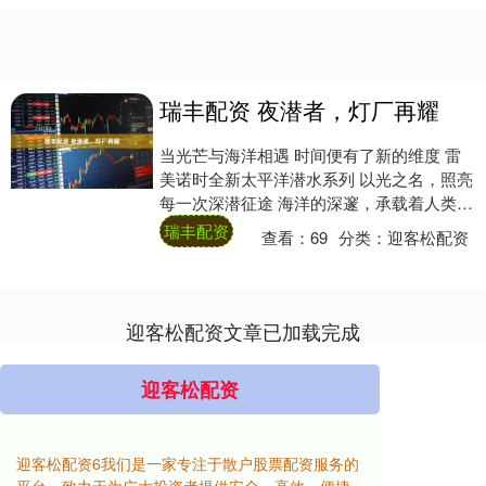
瑞丰配资 夜潜者，灯厂再耀
当光芒与海洋相遇 时间便有了新的维度 雷
美诺时全新太平洋潜水系列 以光之名，照亮
每一次深潜征途 海洋的深邃，承载着人类永
恒的探索渴望 雷美诺时自诞生之初，便将
瑞丰配资
查看：
69
分类：
迎客松配资
光....
迎客松配资文章已加载完成
迎客松配资
迎客松配资6我们是一家专注于散户股票配资服务的