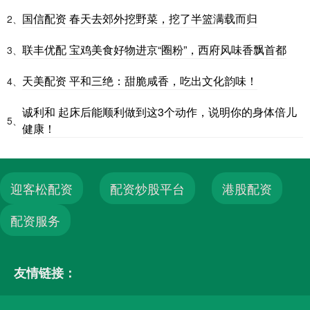
国信配资 春天去郊外挖野菜，挖了半篮满载而归
2、
联丰优配 宝鸡美食好物进京“圈粉”，西府风味香飘首都
3、
天美配资 平和三绝：甜脆咸香，吃出文化韵味！
4、
诚利和 起床后能顺利做到这3个动作，说明你的身体倍儿
5、
健康！
迎客松配资
配资炒股平台
港股配资
配资服务
友情链接：