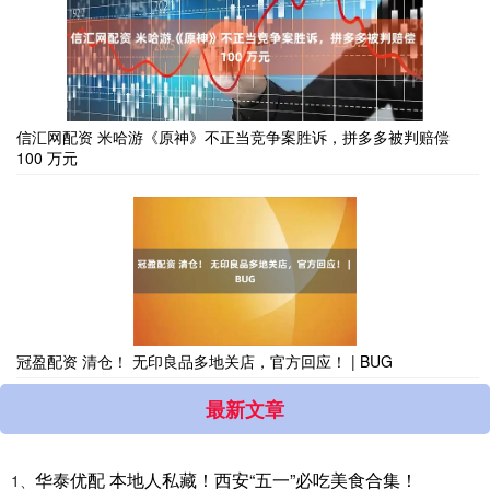
信汇网配资 米哈游《原神》不正当竞争案胜诉，拼多多被判赔偿
100 万元
冠盈配资 清仓！ 无印良品多地关店，官方回应！ | BUG
最新文章
华泰优配 本地人私藏！西安“五一”必吃美食合集！
1、