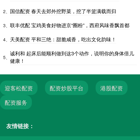
国信配资 春天去郊外挖野菜，挖了半篮满载而归
2、
联丰优配 宝鸡美食好物进京“圈粉”，西府风味香飘首都
3、
天美配资 平和三绝：甜脆咸香，吃出文化韵味！
4、
诚利和 起床后能顺利做到这3个动作，说明你的身体倍儿
5、
健康！
迎客松配资
配资炒股平台
港股配资
配资服务
友情链接：