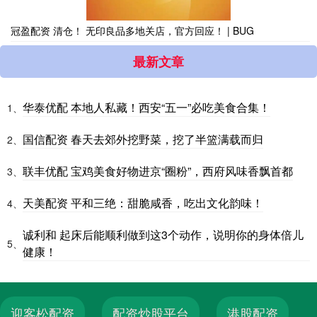
冠盈配资 清仓！ 无印良品多地关店，官方回应！ | BUG
最新文章
华泰优配 本地人私藏！西安“五一”必吃美食合集！
1、
国信配资 春天去郊外挖野菜，挖了半篮满载而归
2、
联丰优配 宝鸡美食好物进京“圈粉”，西府风味香飘首都
3、
天美配资 平和三绝：甜脆咸香，吃出文化韵味！
4、
诚利和 起床后能顺利做到这3个动作，说明你的身体倍儿
5、
健康！
迎客松配资
配资炒股平台
港股配资