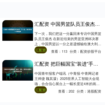
汇配资 中国男篮队员王俊杰：下一次，我们把这一分赢回来
下一次，我们把这一分赢回来专访中国男篮
队员王俊杰 在新近结束的男篮亚洲杯决赛
上，中国男篮以一分之差遗憾输给澳大利亚
队，获得亚军。颁奖的时候，秋哥（胡金
汇配资
查看：
113
分类：
配资炒股平台
秋）跟我说....
汇配资 把巨幅国宝“装进”手机，数字化创新让观众看清文物
中国青年报客户端讯（中青报·中青网记者
王烨捷 魏其濛）2025世界人工智能大会现
场，合合信心展台上一幅长度近4米的画作
《坤舆万国全图》吸引了众多观众的目光。
汇配资
查看：
202
分类：
港股配资
在....