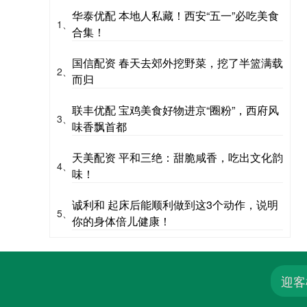
华泰优配 本地人私藏！西安“五一”必吃美食
1、
合集！
国信配资 春天去郊外挖野菜，挖了半篮满载
2、
而归
联丰优配 宝鸡美食好物进京“圈粉”，西府风
3、
味香飘首都
天美配资 平和三绝：甜脆咸香，吃出文化韵
4、
味！
诚利和 起床后能顺利做到这3个动作，说明
5、
你的身体倍儿健康！
迎客