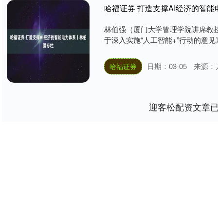
哈福证券 打造支撑AI经济的智
林伯强（厦门大学管理学院讲席教
于深入实施“人工智能+”行动的意见》
日期：03-05
来源：
哈福证券
迎客松配资文章