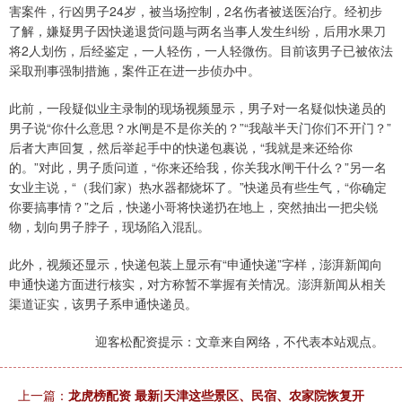
害案件，行凶男子24岁，被当场控制，2名伤者被送医治疗。经初步
了解，嫌疑男子因快递退货问题与两名当事人发生纠纷，后用水果刀
将2人划伤，后经鉴定，一人轻伤，一人轻微伤。目前该男子已被依法
采取刑事强制措施，案件正在进一步侦办中。
此前，一段疑似业主录制的现场视频显示，男子对一名疑似快递员的
男子说“你什么意思？水闸是不是你关的？”“我敲半天门你们不开门？”
后者大声回复，然后举起手中的快递包裹说，“我就是来还给你
的。”对此，男子质问道，“你来还给我，你关我水闸干什么？”另一名
女业主说，“（我们家）热水器都烧坏了。”快递员有些生气，“你确定
你要搞事情？”之后，快递小哥将快递扔在地上，突然抽出一把尖锐
物，划向男子脖子，现场陷入混乱。
此外，视频还显示，快递包装上显示有“申通快递”字样，澎湃新闻向
申通快递方面进行核实，对方称暂不掌握有关情况。澎湃新闻从相关
渠道证实，该男子系申通快递员。
迎客松配资提示：文章来自网络，不代表本站观点。
上一篇：
龙虎榜配资 最新|天津这些景区、民宿、农家院恢复开