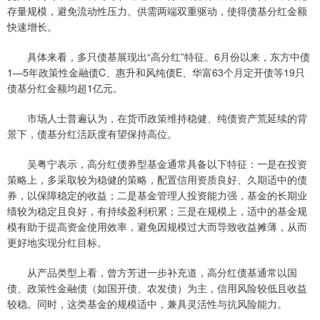
存量规模，避免流动性压力。供需两端双重驱动，使得债基分红金额
快速增长。
具体来看，多只债基展现出“高分红”特征。6月份以来，东方中债
1—5年政策性金融债C、惠升和风纯债E、华富63个月定开债等19只
债基分红金额均超1亿元。
市场人士普遍认为，在货币政策维持稳健、纯债资产荒延续的背
景下，债基分红活跃度有望保持高位。
吴粤宁表示，高分红债券型基金通常具备以下特征：一是在投资
策略上，多采取较为稳健的策略，配置信用资质良好、久期适中的债
券，以保障稳定的收益；二是基金管理人投资能力强，基金的长期业
绩较为稳定且良好，有持续盈利积累；三是在规模上，适中的基金规
模有助于提高资金使用效率，避免因规模过大而导致收益摊薄，从而
更好地实现分红目标。
从产品类型上看，曾方芳进一步补充道，高分红债基通常以国
债、政策性金融债（如国开债、农发债）为主，信用风险较低且收益
较稳。同时，这类基金的规模适中，兼具灵活性与抗风险能力。