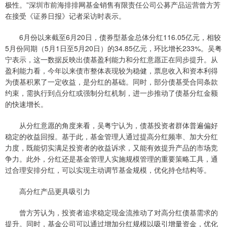
极性。”深圳市前海排排网基金销售有限责任公司公募产品运营曾方芳
在接受《证券日报》记者采访时表示。
6月份以来截至6月20日，债券型基金总体分红116.05亿元，相较
5月份同期（5月1日至5月20日）的34.85亿元，环比增长233%。吴粤
宁表示，这一数据反映出债基盈利能力和分红意愿正在同步提升。从
盈利能力看，今年以来债市整体表现较为稳健，票息收入和资本利得
为债基积累了一定收益，是分红的基础。同时，部分债基受合同条款
约束，需执行到点分红或强制分红机制，进一步推动了债基分红金额
的快速增长。
从分红意愿的角度来看，吴粤宁认为，债基投资者群体普遍偏好
稳定的收益回报。基于此，基金管理人通过提高分红频率、加大分红
力度，既能切实满足投资者的收益诉求，又能有效提升产品的市场竞
争力。此外，分红还是基金管理人实施规模管理的重要策略工具，通
过合理安排分红，可以实现主动调节基金规模，优化持仓结构等。
高分红产品更具吸引力
曾方芳认为，投资者追求稳定现金流推动了对高分红债基需求的
提升。同时，基金公司可以通过增加分红规模以吸引增量资金，优化