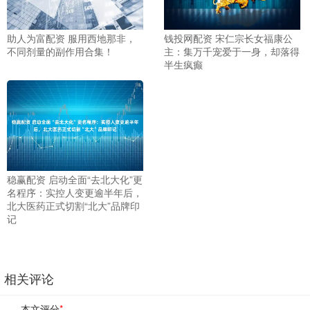
助人为富配资 服用西地那非，
钱投网配资 宋仁宗长女福康公
不同剂量的副作用合集！
主：集万千宠爱于一身，却落得
半生疯癫
稳赢配资 启动全面“去北大化”更
名程序：实控人变更逾半年后，
北大医药正式切割“北大”品牌印
记
相关评论
本文评分
*