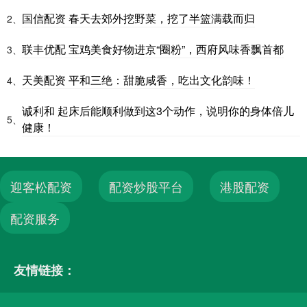
国信配资 春天去郊外挖野菜，挖了半篮满载而归
2、
联丰优配 宝鸡美食好物进京“圈粉”，西府风味香飘首都
3、
天美配资 平和三绝：甜脆咸香，吃出文化韵味！
4、
诚利和 起床后能顺利做到这3个动作，说明你的身体倍儿
5、
健康！
迎客松配资
配资炒股平台
港股配资
配资服务
友情链接：